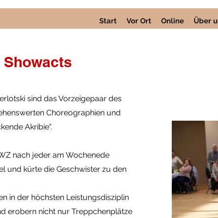
Start
Vor Ort
Online
Über u
 Showacts
erlotski sind das Vorzeigepaar des
 sehenswerten Choreographien und
kende Akribie".
ie WZ nach jeder am Wochenede
kel und kürte die Geschwister zu den
en in der höchsten Leistungsdisziplin
nd erobern nicht nur Treppchenplätze