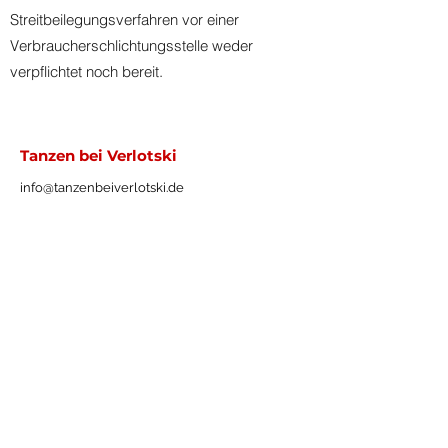
Streitbeilegungsverfahren vor einer
Verbraucherschlichtungsstelle weder
verpflichtet noch bereit.
Tanzen bei Verlotski
info@tanzenbeiverlotski.de
01522 1958537
(Mark Verlotski)
Impressum
Datenschutz
AGB
Widerruf